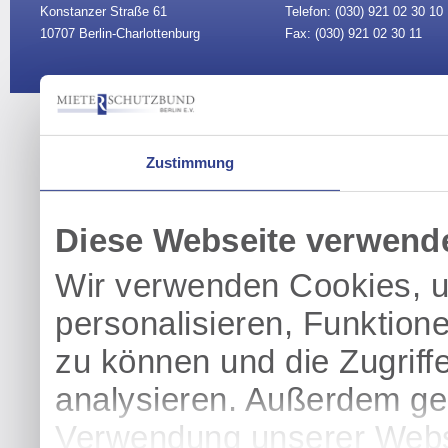
Konstanzer Straße 61
Telefon: (030)
921 02 30 10
10707 Berlin-Charlottenburg
Fax: (030) 921 02 30 11
Vorstand
|
Sitemap
|
Impre
Zustimmung
Diese Webseite verwend
Wir verwenden Cookies, u
personalisieren, Funktion
zu können und die Zugriff
analysieren. Außerdem geb
Verwendung unserer Websi