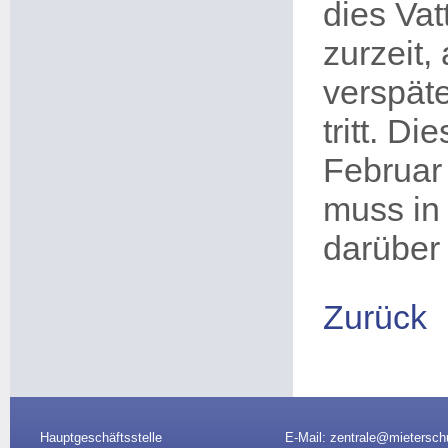
dies Vatt
zurzeit,
verspäte
tritt. D
Februar 
muss in 
darüber
Zurück
Hauptgeschäftsstelle
E-Mail: zentrale@mietersch