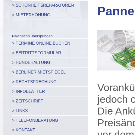
> SCHÖNHEITSREPARATUREN
Panne
> MIETERHÖHUNG
Navigation überspringen
> TERMINE ONLINE BUCHEN
> BEITRITTSFORMULAR
> HUNDEHALTUNG
> BERLINER MIETSPIEGEL
> RECHTSPRECHUNG
Vorankü
> INFOBLÄTTER
jedoch o
> ZEITSCHRIFT
Die Ankü
> LINKS
Preisän
> TELEFONBERATUNG
> KONTAKT
vor dem 