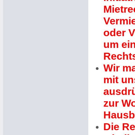
Mietre
Vermie
oder V
um ei
Recht
Wir m
mit un
ausdrü
zur W
Hausb
Die R