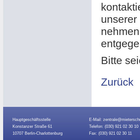
kontakti
unsere
nehmen
entgege
Bitte se
Zurück
Hauptgeschäftsstelle
E-Mail: zentrale@mietersch
Konstanzer Straße 61
Telefon: (030)
921 02 30 10
10707 Berlin-Charlottenburg
Fax: (030) 921 02 30 11