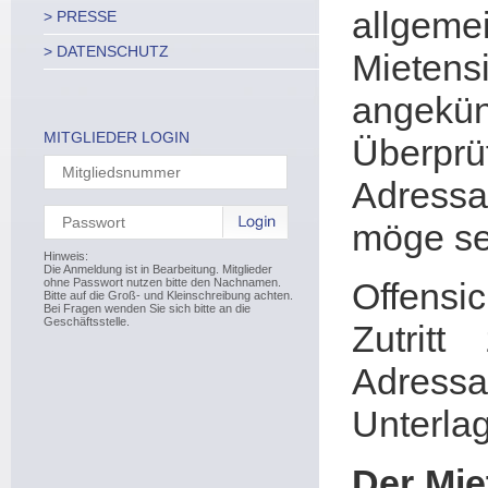
allge
> PRESSE
> DATENSCHUTZ
Mieten
angek
MITGLIEDER LOGIN
Überpr
Adressa
möge sei
Hinweis:
Die Anmeldung ist in Bearbeitung. Mitglieder
ohne Passwort nutzen bitte den Nachnamen.
Offensi
Bitte auf die Groß- und Kleinschreibung achten.
Bei Fragen wenden Sie sich bitte an die
Geschäftsstelle.
Zutrit
Adress
Unterlag
Der Mie