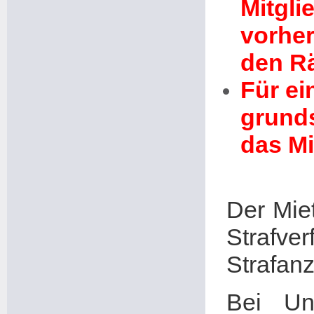
Mitgli
vorher
den Rä
Für ei
grunds
das Mi
Der Miet
Strafve
Strafanz
Bei Un