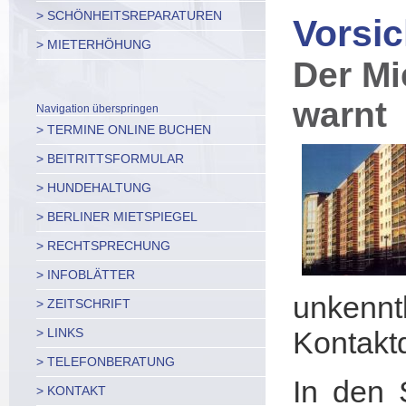
> SCHÖNHEITSREPARATUREN
Vorsic
> MIETERHÖHUNG
Der Mi
warnt
Navigation überspringen
> TERMINE ONLINE BUCHEN
> BEITRITTSFORMULAR
> HUNDEHALTUNG
> BERLINER MIETSPIEGEL
> RECHTSPRECHUNG
> INFOBLÄTTER
unkennt
> ZEITSCHRIFT
> LINKS
Kontaktd
> TELEFONBERATUNG
In den 
> KONTAKT