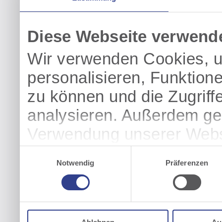
Diese Webseite verwend
Wir verwenden Cookies, u
personalisieren, Funktion
zu können und die Zugriff
analysieren. Außerdem geb
Verwendung unserer Websi
soziale Medien, Werbung 
Einwilligungsauswahl
Notwendig
Präferenzen
Partner führen diese Info
weiteren Daten zusammen, 
haben oder die sie im Ra