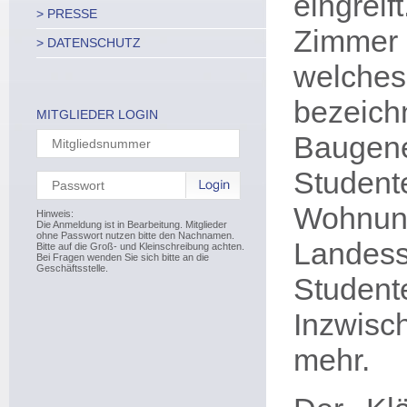
eingrei
> PRESSE
Zimmer 
> DATENSCHUTZ
welche
bezeic
MITGLIEDER LOGIN
Bauge
Studen
Wohnun
Hinweis:
Die Anmeldung ist in Bearbeitung. Mitglieder
ohne Passwort nutzen bitte den Nachnamen.
Landess
Bitte auf die Groß- und Kleinschreibung achten.
Bei Fragen wenden Sie sich bitte an die
Geschäftsstelle.
Studen
Inzwisc
mehr.