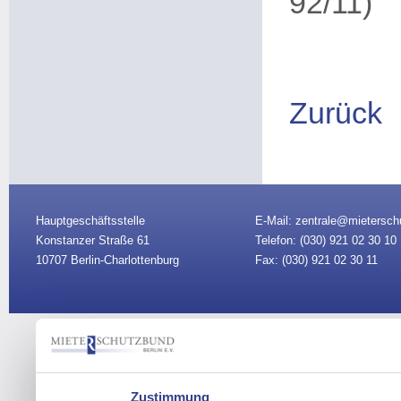
92/11)
Zurück
Hauptgeschäftsstelle
E-Mail: zentrale@mietersch
Konstanzer Straße 61
Telefon: (030)
921 02 30 10
10707 Berlin-Charlottenburg
Fax: (030) 921 02 30 11
Vorstand
|
Sitemap
|
Impre
Zustimmung