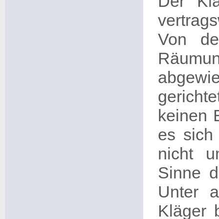
Der Kl
vertrag
Von de
Räumu
abgewi
gericht
keinen 
es sich
nicht 
Sinne d
Unter 
Kläger 