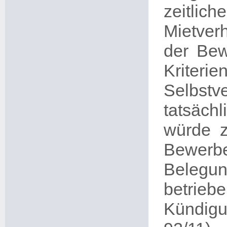
zeitl
Mietverh
der Bew
Kriteri
Selbst
tatsächl
würde z
Bewer
Belegun
betrieb
Kündigu