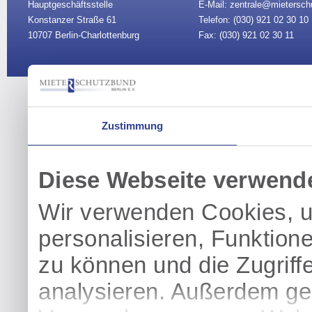
Hauptgeschäftsstelle
E-Mail: zentrale@mietersch
Konstanzer Straße 61
Telefon: (030)
921 02 30 10
10707 Berlin-Charlottenburg
Fax: (030) 921 02 30 11
Vorstand
|
Sitemap
|
Impre
Zustimmung
Diese Webseite verwend
Wir verwenden Cookies, u
personalisieren, Funktion
zu können und die Zugriff
analysieren. Außerdem geb