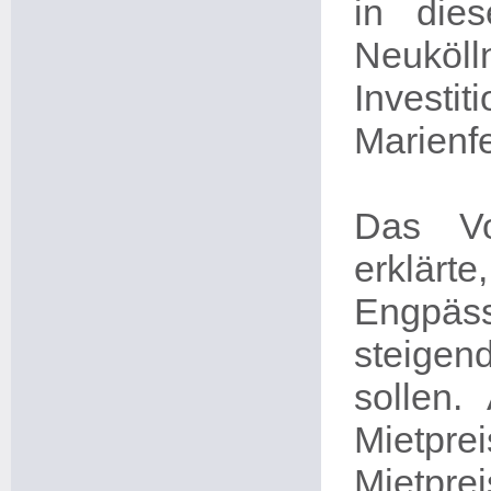
in die
Neuköl
Investi
Marienfe
Das Vo
erklärt
Engpäs
steige
sollen. 
Mietpr
Mietpr