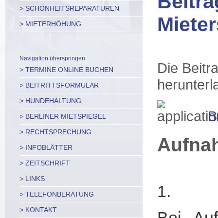
Beitr
> SCHÖNHEITSREPARATUREN
Mieter
> MIETERHÖHUNG
Navigation überspringen
Die Beitr
> TERMINE ONLINE BUCHEN
herunterl
> BEITRITTSFORMULAR
> HUNDEHALTUNG
B
> BERLINER MIETSPIEGEL
> RECHTSPRECHUNG
Aufnah
> INFOBLÄTTER
> ZEITSCHRIFT
> LINKS
1.
> TELEFONBERATUNG
> KONTAKT
Bei Auf