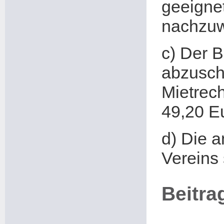
geeigne
nachzuw
c) Der B
abzusch
Mietrec
49,20 E
d) Die a
Vereins 
Beitra