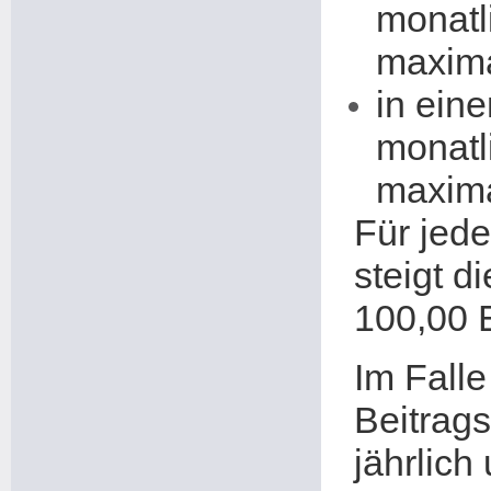
monatl
maxima
in ein
monatl
maxima
Für jed
steigt 
100,00 
Im Fall
Beitrag
jährlich