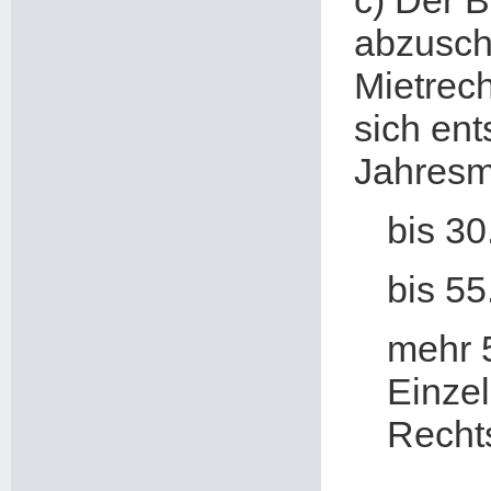
c) Der B
abzusch
Mietrech
sich ent
Jahresmi
bis 30
bis 55
mehr 
Einze
Rechts