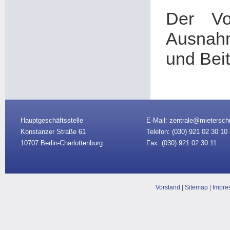
Der Vo
Ausnahm
und Bei
Hauptgeschäftsstelle
E-Mail: zentrale@mietersch
Konstanzer Straße 61
Telefon: (030)
921 02 30 10
10707 Berlin-Charlottenburg
Fax: (030) 921 02 30 11
Vorstand
|
Sitemap
|
Impre