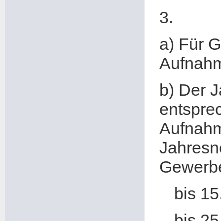
3.
a) Für 
Aufnahm
b) Der J
entspre
Aufnahm
Jahresn
Gewerbee
bis 15
bis 25