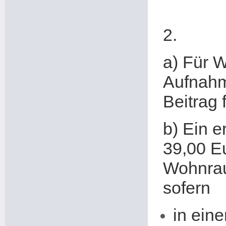
2.
a) Für 
Aufnahm
Beitrag 
b) Ein e
39,00 E
Wohnrau
sofern
in ein