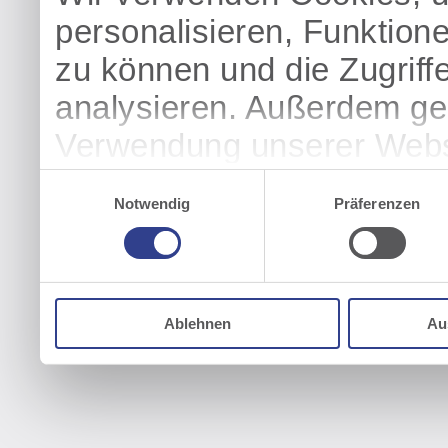
personalisieren, Funktion
zu können und die Zugriff
analysieren. Außerdem geb
Verwendung unserer Websi
soziale Medien, Werbung 
Einwilligungsauswahl
Notwendig
Präferenzen
Partner führen diese Info
weiteren Daten zusammen, 
haben oder die sie im Ra
Ablehnen
Au
gesammelt haben.