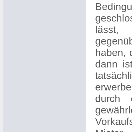
Beding
geschlo
lässt,
gegenüb
haben, 
dann ist
tatsä
erwerbe
durch 
gewährl
Vorkau