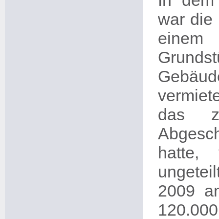
In dem 
war die
einem 
Grunds
Gebäu
vermiet
das zu
Abgesch
hatte,
ungetei
2009 an
120.00