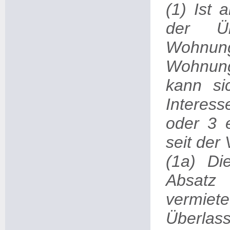
(1) Ist
der Ü
Wohnun
Wohnung
kann si
Interess
oder 3 
seit der
(1a) Di
Absatz
vermi
Überlass