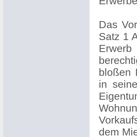
Erwerber
Das Vor
Satz 1 A
Erwerb
berechti
bloßen 
in sein
Eigent
Wohnun
Vorkauf
dem Mie