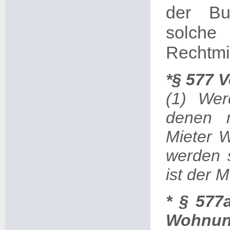
der Bu
solch
Rechtmi
*§ 577 
(1) Wer
denen 
Mieter 
werden s
ist der 
* § 577
Wohnun