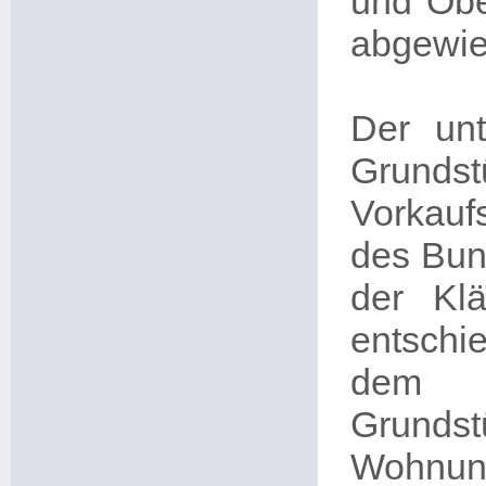
und Obe
abgewie
Der unt
Grunds
Vorkauf
des Bun
der Klä
entschi
dem V
Grunds
Wohnun