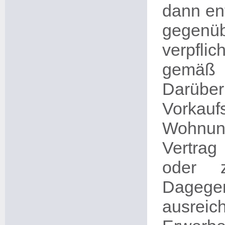
dann en
gegenüb
verpflic
gemäß
Darübe
Vorkau
Wohnun
Vertrag
oder z
Dagege
ausrei