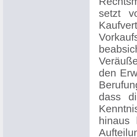
Rechtsmi
setzt v
Kaufver
Vorkauf
beabsi
Veräuße
den Erw
Berufun
dass di
Kenntni
hinaus 
Aufteilu