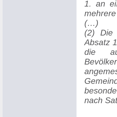
1. an e
mehrere
(…)
(2) Die
Absatz 1
die au
Bevölk
angeme
Gemeind
besonder
nach Sat