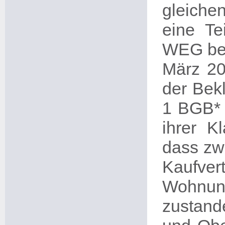
gleiche
eine Te
WEG beu
März 20
der Bek
1 BGB* 
ihrer Kl
dass zw
Kaufver
Wohnun
zustan