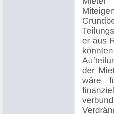
Mieter
Miteige
Grund
Teilung
er aus R
könnt
Aufteil
der Mie
wäre f
finanzi
verbu
Verdrän