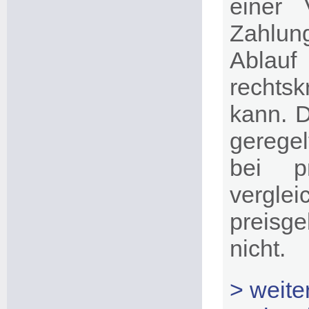
einer 
Zahlung
Ablau
rechtsk
kann. D
geregelt
bei p
vergl
preisg
nicht.
> weit