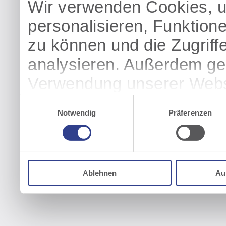
Wir verwenden Cookies, u
personalisieren, Funktion
zu können und die Zugriff
analysieren. Außerdem geb
Verwendung unserer Websi
soziale Medien, Werbung 
Einwilligungsauswahl
Notwendig
Präferenzen
Partner führen diese Info
weiteren Daten zusammen, 
haben oder die sie im Ra
Ablehnen
Au
gesammelt haben.