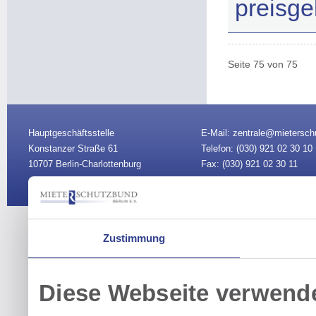
preisg
Seite 75 von 75
Hauptgeschäftsstelle
E-Mail: zentrale@mietersch
Konstanzer Straße 61
Telefon: (030)
921 02 30 10
10707 Berlin-Charlottenburg
Fax: (030) 921 02 30 11
Vorstand
|
Sitemap
|
Impre
Zustimmung
Diese Webseite verwend