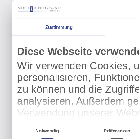
Zustimmung
Diese Webseite verwend
Wir verwenden Cookies, u
personalisieren, Funktion
zu können und die Zugriff
analysieren. Außerdem geb
Verwendung unserer Websi
soziale Medien, Werbung 
Einwilligungsauswahl
Notwendig
Präferenzen
Partner führen diese Info