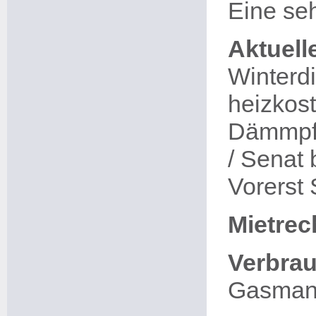
Eine se
Aktuell
Winterdi
heizkost
Dämmpfl
/ Senat 
Vorerst 
Mietrec
Verbra
Gasmann