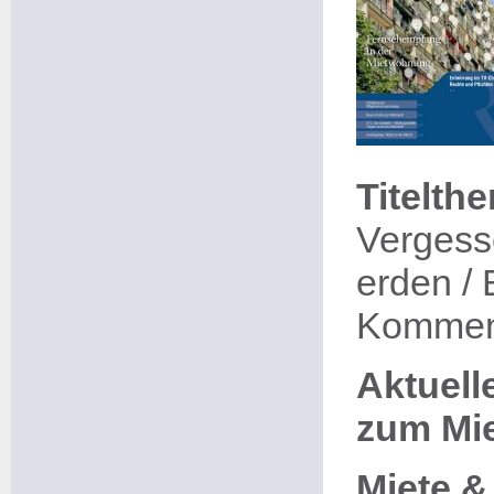
Titelth
Vergesse
erden / 
Komment
Aktuel
zum Mie
Miete &