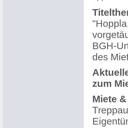
Titelth
"Hoppla,
vorgetä
BGH-Urt
des Mie
Aktuel
zum Mie
Miete &
Treppau
Eigentüm