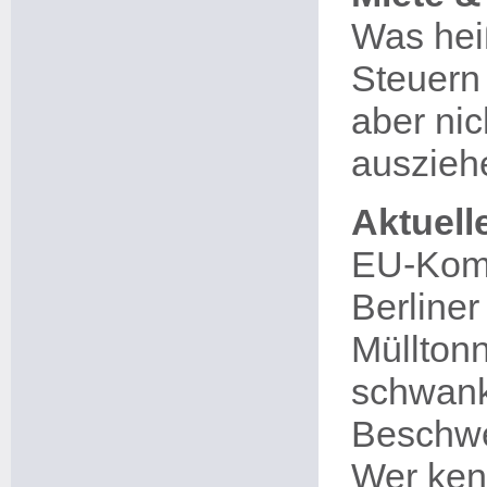
Was heiß
Steuern 
aber nic
auszieh
Aktuell
EU-Komm
Berline
Müllton
schwanke
Beschwe
Wer ken