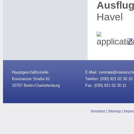
Ausflug
Havel
Z
Hauptgeschäftsstelle
E-Mail: zentrale@mietersch
Konstanzer Straße 61
Telefon: (030)
921 02 30 10
10707 Berlin-Charlottenburg
Fax: (030) 921 02 30 11
Vorstand
|
Sitemap
|
Impre