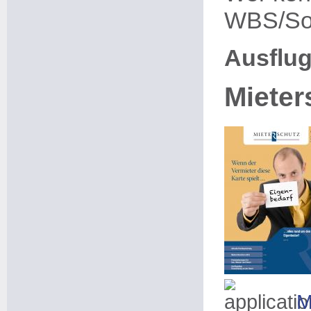
WBS/So
Ausflug
Mieter
M