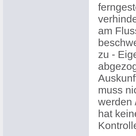
fernges
verhinde
am Fluss
beschwe
zu - Eig
abgezog
Auskunf
muss nic
werden 
hat kei
Kontrol