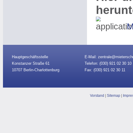
herunt
M
Hauptgeschäftsstelle
E-Mail: zentrale@mietersch
Konstanzer Straße 61
Telefon: (030)
921 02 30 10
10707 Berlin-Charlottenburg
Fax: (030) 921 02 30 11
Vorstand
|
Sitemap
|
Impre