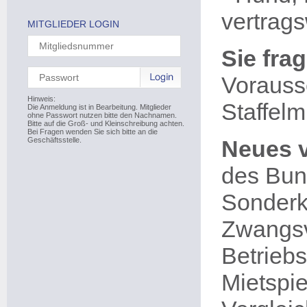
vertrags
MITGLIEDER LOGIN
Sie fra
Vorauss
Hinweis:
Staffelm
Die Anmeldung ist in Bearbeitung. Mitglieder
ohne Passwort nutzen bitte den Nachnamen.
Bitte auf die Groß- und Kleinschreibung achten.
Bei Fragen wenden Sie sich bitte an die
Geschäftsstelle.
Neues 
des Bund
Sonderk
Zwangsv
Betrieb
Mietspi