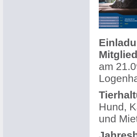
Einladu
Mitgli
am 21.0
Logenha
Tierhal
Hund, K
und Miet
Jahresb