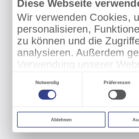
Diese Webseite verwend
Wir verwenden Cookies, u
personalisieren, Funktion
zu können und die Zugriff
analysieren. Außerdem geb
Verwendung unserer Websi
soziale Medien, Werbung 
Einwilligungsauswahl
Notwendig
Präferenzen
Partner führen diese Info
weiteren Daten zusammen, 
haben oder die sie im Ra
Ablehnen
Au
gesammelt haben.