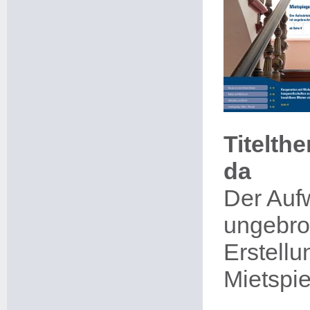
Titelth
da
Der Aufw
ungebr
Erstell
Mietspi