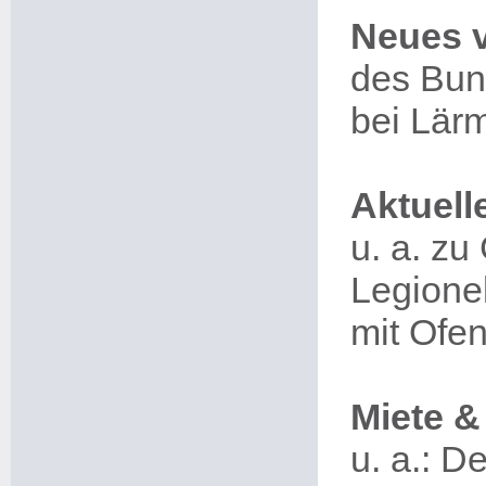
Neues 
des Bun
bei Lär
Aktuell
u. a. zu
Legione
mit Ofe
Miete &
u. a.: D