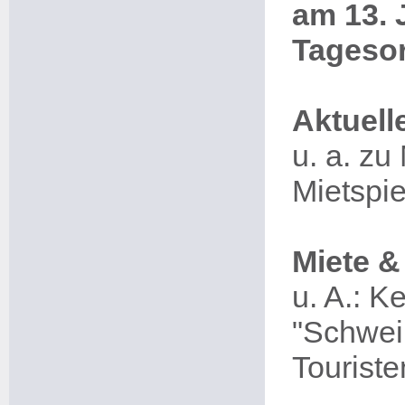
am 13. 
Tageso
Aktuell
u. a. z
Mietspi
Miete &
u. A.: K
"Schwei
Touriste