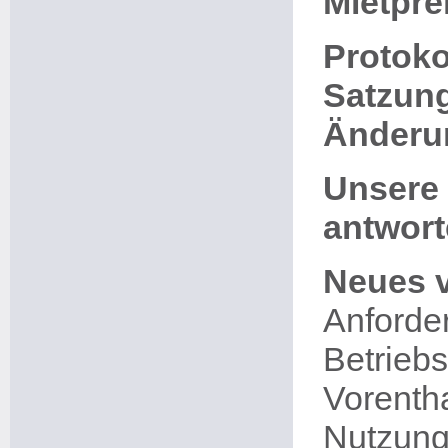
Mietpr
Protoko
Satzun
Änderu
Unsere 
antwor
Neues 
Anforde
Betrieb
Vorenth
Nutzung