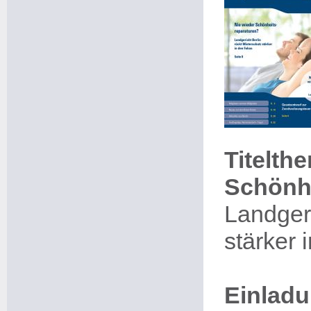
Titelth
Schönh
Landgeri
stärker 
Einladu