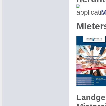
M
Mieter
Landger