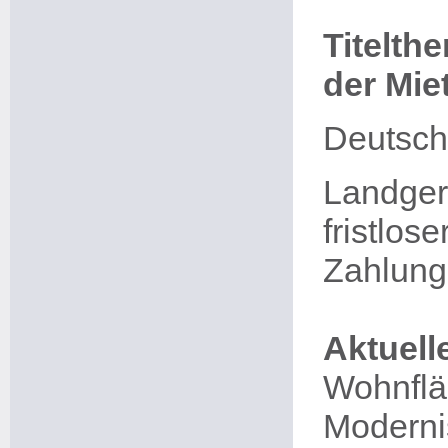
Titelth
der Miete
Deutsch
Landgeri
fristlos
Zahlung
Aktuell
Wohnflä
Moderni