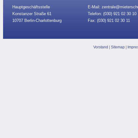
Hauptgeschäftsstelle
E-Mail: zentrale@mietersch
Konstanzer Straße 61
Telefon: (030)
921 02 30 10
10707 Berlin-Charlottenburg
Fax: (030) 921 02 30 11
Vorstand
|
Sitemap
|
Impre