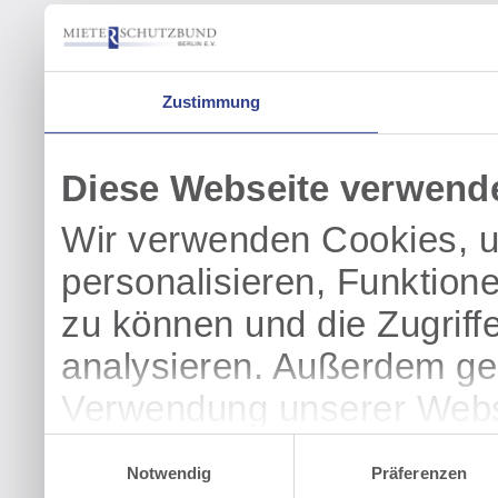
Zustimmung
Diese Webseite verwend
Wir verwenden Cookies, u
personalisieren, Funktion
zu können und die Zugriff
analysieren. Außerdem geb
Verwendung unserer Websi
soziale Medien, Werbung 
Einwilligungsauswahl
Notwendig
Präferenzen
Partner führen diese Info