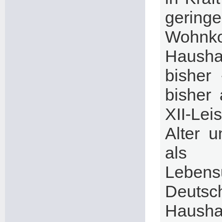
gering
Wohnko
Hausha
bisher
bisher
XII-Le
Alter 
al
Lebens
Deutsc
Hausha