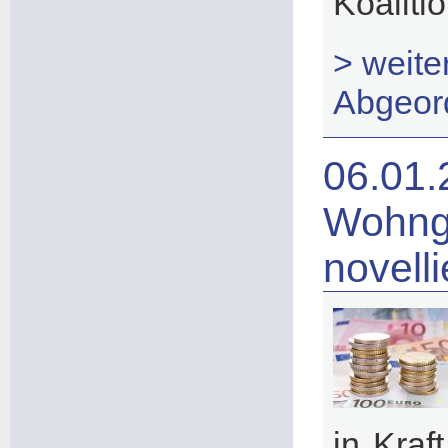
Koalitio
> weit
Abgeor
06.01.
Wohng
novelli
in Kraf