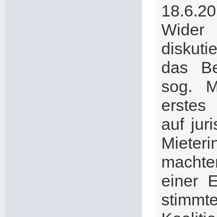
18.6.2
Wider
diskuti
das Be
sog. M
erstes
auf jur
Mieter
machte
einer 
stimmte