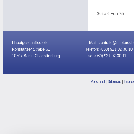
Seite 6 von 75
Hauptgeschäftsstelle
E-Mail: zentrale@mietersch
Konstanzer Straße 61
Telefon: (030)
921 02 30 10
10707 Berlin-Charlottenburg
Fax: (030) 921 02 30 11
Vorstand
|
Sitemap
|
Impre