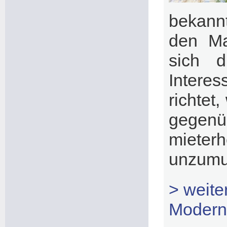
bekann
den Ma
sich 
Intere
richtet
gegenü
mieter
unzumut
> weit
Modern