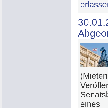
erlasse
30.01.
Abgeo
(Mie
Ver
Senats
eines 