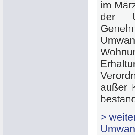
im März
der U
Geneh
Umwan
Wohnun
Erhalt
Verord
außer 
bestand
> weite
Umwand