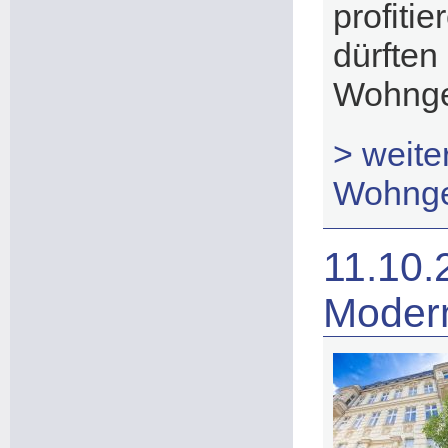
profit
dürfte
Wohnge
> weite
Wohngel
11.10.
Modern