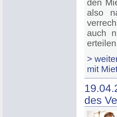
den Mie
also n
verrec
auch n
erteilen
> weit
mit Mie
19.04.
des Ve