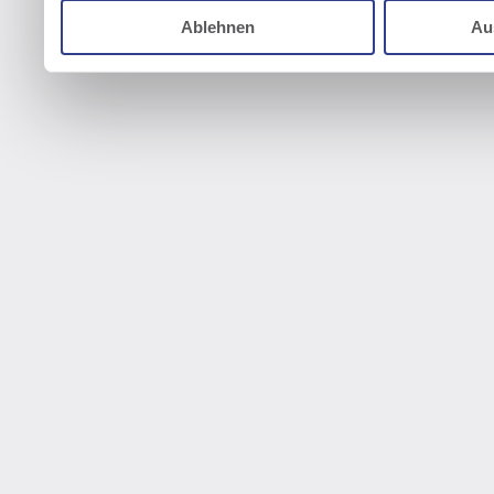
Ablehnen
Au
gesammelt haben.