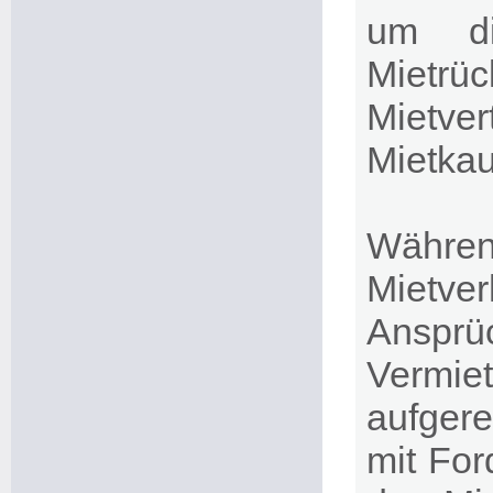
um di
Miet
Mietv
Mietkau
Währ
Mietv
Ansprü
Vermi
aufger
mit Fo