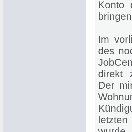
Konto 
bringen
Im vorl
des no
JobCen
direkt
Der min
Wohnun
Kündigu
letzte
wurde