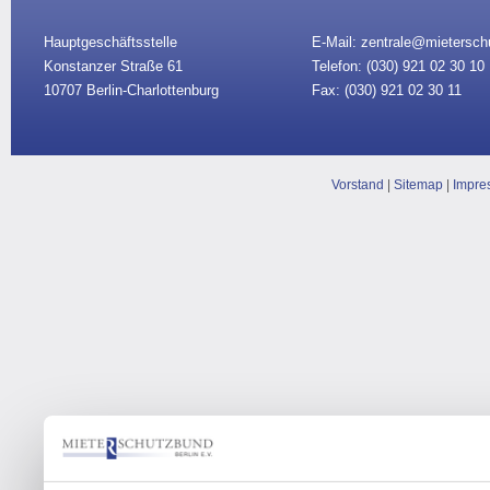
Hauptgeschäftsstelle
E-Mail: zentrale@mietersch
Konstanzer Straße 61
Telefon: (030)
921 02 30 10
10707 Berlin-Charlottenburg
Fax: (030) 921 02 30 11
Vorstand
|
Sitemap
|
Impre