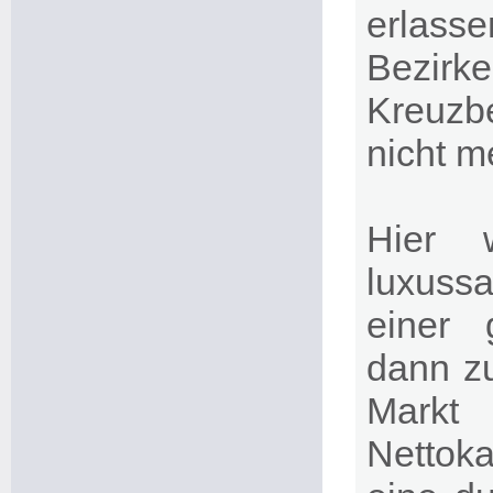
erlass
Bezirk
Kreuzb
nicht m
Hier 
luxuss
einer
dann z
Mark
Nettoka