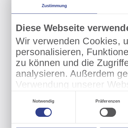
Zustimmung
Diese Webseite verwend
Wir verwenden Cookies, u
personalisieren, Funktion
zu können und die Zugriff
analysieren. Außerdem geb
Verwendung unserer Websi
soziale Medien, Werbung 
Einwilligungsauswahl
Notwendig
Präferenzen
Partner führen diese Info
weiteren Daten zusammen, 
haben oder die sie im Ra