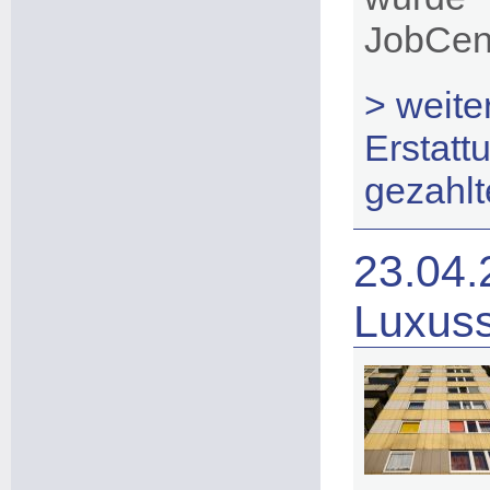
JobCent
> weit
Erstatt
gezahlt
23.04.
Luxuss