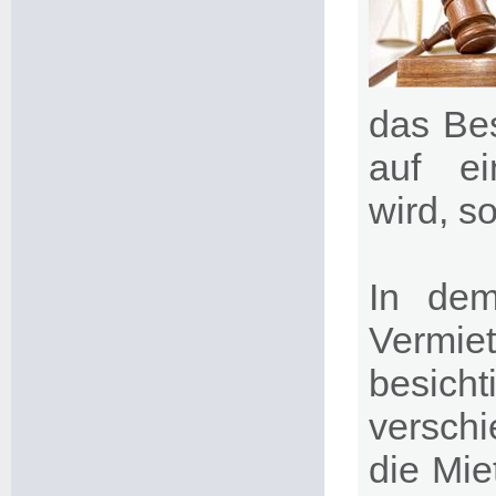
das Bes
auf ei
wird, s
In dem
Vermi
besich
versch
die Mie